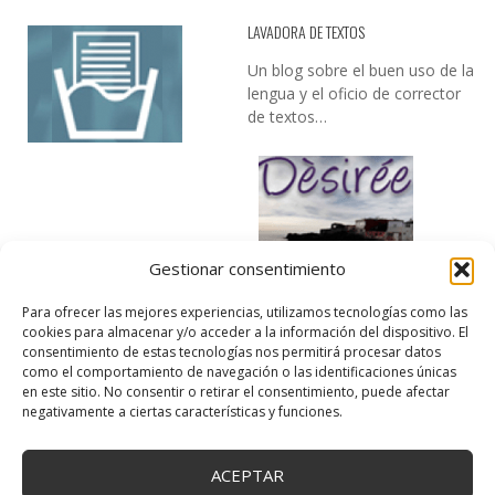
LAVADORA DE TEXTOS
Un blog sobre el buen uso de la
lengua y el oficio de corrector
de textos…
Gestionar consentimiento
DESIREE MARTÍN
Para ofrecer las mejores experiencias, utilizamos tecnologías como las
cookies para almacenar y/o acceder a la información del dispositivo. El
…la realidad, es que cada día es más complicado realizar esos
consentimiento de estas tecnologías nos permitirá procesar datos
temas…
como el comportamiento de navegación o las identificaciones únicas
en este sitio. No consentir o retirar el consentimiento, puede afectar
negativamente a ciertas características y funciones.
ACEPTAR
Copyright © 2025 Creativa Canaria. Todos los derechos reservados.