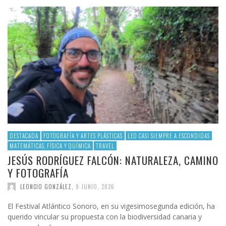
DESTACADA
FOTOGRAFÍA Y ARTES PLÁSTICAS
LEO CASI SIEMPRE A ESCONDIDAS
MATEMÁTICAS, FÍSICA Y QUÍMICA
TRAVEL
JESÚS RODRÍGUEZ FALCÓN: NATURALEZA, CAMINO
Y FOTOGRAFÍA
LEONCIO GONZÁLEZ
,
9 JUNIO, 2026
El Festival Atlántico Sonoro, en su vigesimosegunda edición, ha
querido vincular su propuesta con la biodiversidad canaria y