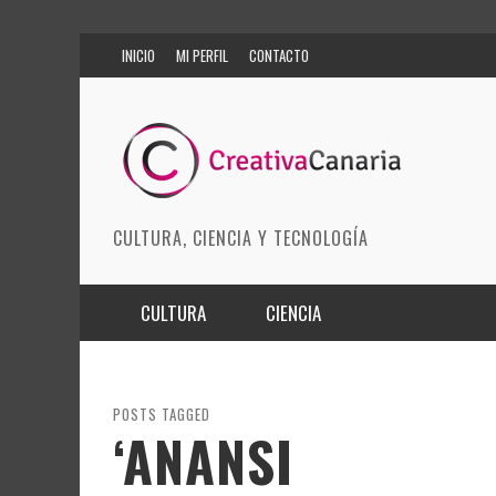
INICIO
MI PERFIL
CONTACTO
CULTURA, CIENCIA Y TECNOLOGÍA
CULTURA
CIENCIA
MÚSICA
BIOMEDICINA
ARTES ESCÉNICAS
INNOVACIÓN
POSTS TAGGED
‘ANANSI
MODA
CIENCIAS DE LA TIERRA