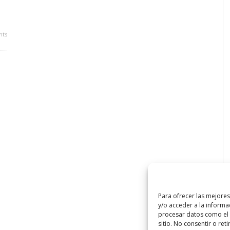
ts
Para ofrecer las mejore
y/o acceder a la informa
procesar datos como el 
sitio. No consentir o ret