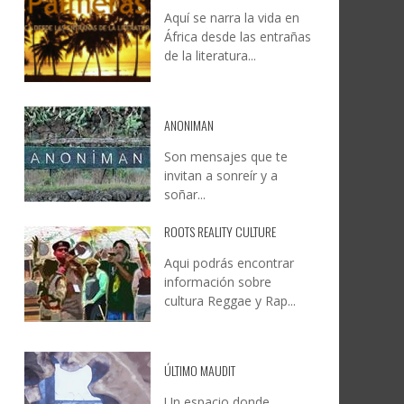
Aquí se narra la vida en
DOCANARIAS CONVOCA A
JESÚS RODRÍGUEZ FALCÓN:
África desde las entrañas
O A
UYE
INSTITUCIONES A REFLEXIONAR
NATURALEZA, CAMINO Y
de la literatura...
LE Y
S
SOBRE LA INTERNACIONALIZACIÓN
FOTOGRAFÍA
DEL CINE DE REALIDAD
LEONCIO GONZÁLEZ
,
9 JUNIO, 2026
26
6
CREATIVA CANARIA
,
6 AGOSTO, 2026
ANONIMAN
Son mensajes que te
invitan a sonreír y a
soñar...
ROOTS REALITY CULTURE
Aqui podrás encontrar
información sobre
cultura Reggae y Rap...
ÚLTIMO MAUDIT
Un espacio donde