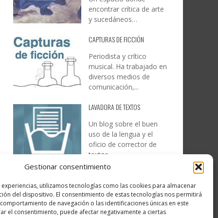
encontrar crítica de arte
y sucedáneos…
CAPTURAS DE FICCIÓN
Periodista y crítico
musical. Ha trabajado en
diversos medios de
comunicación,...
LAVADORA DE TEXTOS
Un blog sobre el buen
uso de la lengua y el
oficio de corrector de
textos…
Gestionar consentimiento
DESIREE MARTÍN
s experiencias, utilizamos tecnologías como las cookies para almacenar
…la realidad, es que cada
ción del dispositivo. El consentimiento de estas tecnologías nos permitirá
día es más complicado
comportamiento de navegación o las identificaciones únicas en este
realizar esos temas…
irar el consentimiento, puede afectar negativamente a ciertas