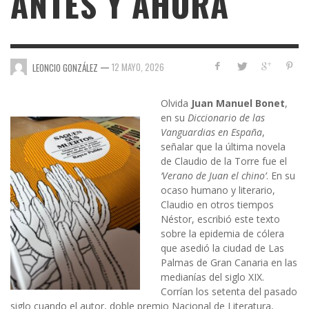
ANTES Y AHORA
—
12 MAYO, 2026
LEONCIO GONZÁLEZ
Olvida
Juan Manuel Bonet
,
e
n su
Diccionario de las
Vanguardias en España
,
señalar que la última novela
de Claudio de la Torre fue el
‘Verano de Juan el chino’
. En su
ocaso humano y lit
erario,
Claudio en otros tiempos
Néstor, escribió este texto
sobre la epidemia de cólera
que asedió la ciudad de Las
Palmas de Gran Canaria en las
medianías del siglo XIX.
Corrían los setenta del pasado
siglo cuando el autor, doble premio Nacional de Literatura,