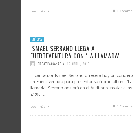
0 Commen
Leer más
MÚSICA
ISMAEL SERRANO LLEGA A
FUERTEVENTURA CON ‘LA LLAMADA’
CREATIVACANARIA
,
15 ABRIL, 2015
El cantautor Ismael Serrano ofrecerá hoy un conciert
en Fuerteventura para presentar su último álbum, ‘La
llamada‘. Serrano actuará en el Auditorio Insular a las
21:00 …
0 Commen
Leer más