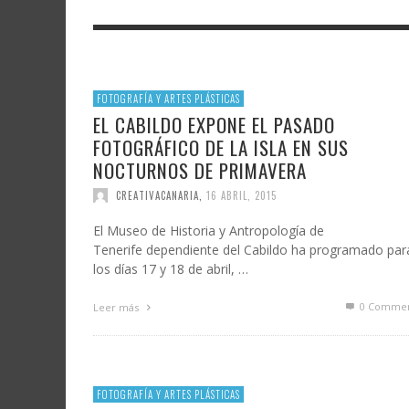
LITERATURA
ASTRONOMÍA
SANTA
FAMTÀ
UNIVERSIDAD
TECNOLOGÍA
SEMAN
SOLAR
ARTE 
GAST
AUDIOVISUAL
POLÍTICA CIENTÍFICA
LIBRE
FOTOGRAFÍA Y ARTES PLÁSTICAS
CRE
EL CABILDO EXPONE EL PASADO
POLÍTICA CULTURAL
MATEMÁTICAS, FÍSICA Y QUÍMICA
CRE
FOTOGRÁFICO DE LA ISLA EN SUS
FOTOGRAFÍA Y ARTES PLÁSTICAS
CIENCIAS SOCIALES
NOCTURNOS DE PRIMAVERA
CREATIVACANARIA
,
16 ABRIL, 2015
SAMIR DELGADO
El Museo de Historia y Antropología de
Tenerife dependiente del Cabildo ha programado par
los días 17 y 18 de abril, …
0 Commen
Leer más
FOTOGRAFÍA Y ARTES PLÁSTICAS