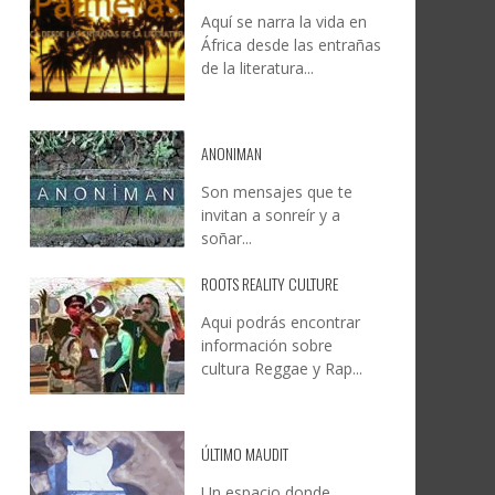
Aquí se narra la vida en
DOCANARIAS CONVOCA A
JESÚS RODRÍGUEZ FALCÓN:
África desde las entrañas
O A
UYE
INSTITUCIONES A REFLEXIONAR
NATURALEZA, CAMINO Y
de la literatura...
LE Y
S
SOBRE LA INTERNACIONALIZACIÓN
FOTOGRAFÍA
DEL CINE DE REALIDAD
LEONCIO GONZÁLEZ
,
9 JUNIO, 2026
26
6
CREATIVA CANARIA
,
6 AGOSTO, 2026
ANONIMAN
Son mensajes que te
invitan a sonreír y a
soñar...
ROOTS REALITY CULTURE
Aqui podrás encontrar
información sobre
cultura Reggae y Rap...
ÚLTIMO MAUDIT
Un espacio donde