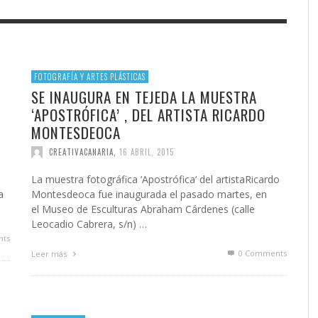
 CRUZ REÚNE ESTE FIN DE
STIC ‘MARIDA’ EL ECLIPSE
EFECTO PASILLO SE PONE
LA RUTA DE LAS ESTRELLAS
A FIESTAS, LITERATURA,
 CON MÚSICA, CINE Y
SINFÓNICO EN SONORA JUNT
CAJACANARIAS 2026 CONCL
Y ACTIVIDADES AL AIRE
RONOMÍA
LA ORQUESTA MAESTRO VAL
SU AVENTURA POR LAS ISLA
BARRIOS ORQUESTADOS
CANARIAS
FOTOGRAFÍA Y ARTES PLÁSTICAS
ATIVA CANARIA
,
4 AGOSTO, 2026
SE INAUGURA EN TEJEDA LA MUESTRA
ATIVA CANARIA
,
6 AGOSTO, 2026
CREATIVA CANARIA
CREATIVA CANARIA
,
,
6 AGOSTO, 20
30 JUNIO, 202
‘APOSTRÓFICA’ , DEL ARTISTA RICARDO
MONTESDEOCA
CREATIVACANARIA
,
16 ABRIL, 2015
La muestra fotográfica ‘Apostrófica‘ del artistaRicardo
a
Montesdeoca fue inaugurada el pasado martes, en
el Museo de Esculturas Abraham Cárdenes (calle
Leocadio Cabrera, s/n) …
ts
0 Comments
Leer más