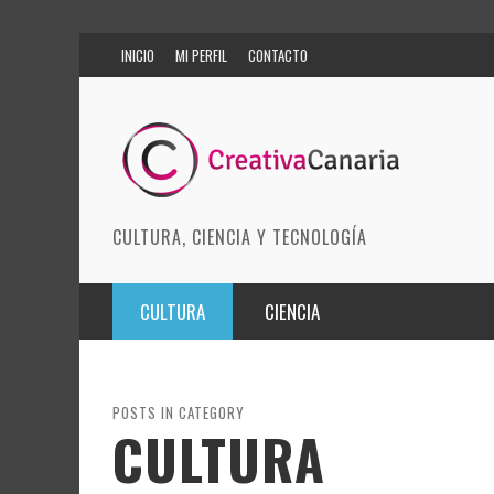
INICIO
MI PERFIL
CONTACTO
CULTURA, CIENCIA Y TECNOLOGÍA
CULTURA
CIENCIA
MÚSICA
BIOMEDICINA
ARTES ESCÉNICAS
INNOVACIÓN
POSTS IN CATEGORY
CULTURA
MODA
CIENCIAS DE LA TIERRA