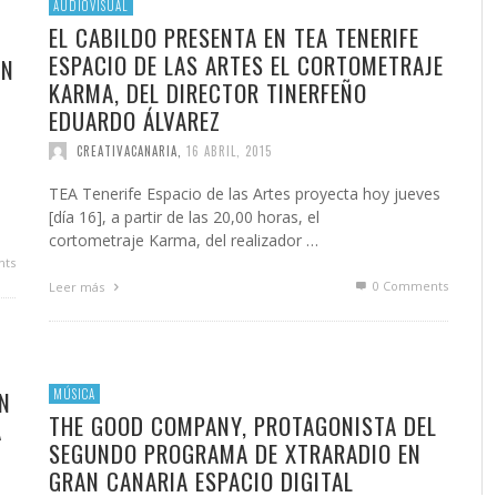
AUDIOVISUAL
EL CABILDO PRESENTA EN TEA TENERIFE
ESPACIO DE LAS ARTES EL CORTOMETRAJE
EN
KARMA, DEL DIRECTOR TINERFEÑO
EDUARDO ÁLVAREZ
CREATIVACANARIA
,
16 ABRIL, 2015
TEA Tenerife Espacio de las Artes proyecta hoy jueves
[día 16], a partir de las 20,00 horas, el
cortometraje Karma, del realizador …
ts
0 Comments
Leer más
N
MÚSICA
THE GOOD COMPANY, PROTAGONISTA DEL
A
SEGUNDO PROGRAMA DE XTRARADIO EN
GRAN CANARIA ESPACIO DIGITAL