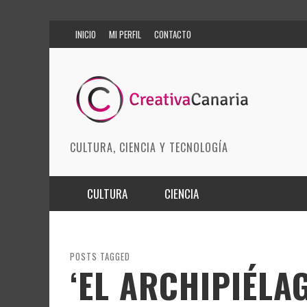
INICIO
MI PERFIL
CONTACTO
CULTURA, CIENCIA Y TECNOLOGÍA
CULTURA
CIENCIA
MÚSICA
BIOMEDICINA
ARTES ESCÉNICAS
INNOVACIÓN
POSTS TAGGED
‘EL ARCHIPIÉLA
MODA
CIENCIAS DE LA TIERRA