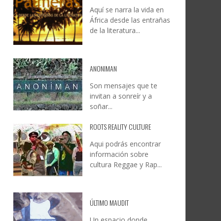
Aquí se narra la vida en
DOCANARIAS CONVOCA A
JESÚS RODRÍGUEZ FALCÓN:
África desde las entrañas
O A
UYE
INSTITUCIONES A REFLEXIONAR
NATURALEZA, CAMINO Y
de la literatura...
LE Y
S
SOBRE LA INTERNACIONALIZACIÓN
FOTOGRAFÍA
DEL CINE DE REALIDAD
LEONCIO GONZÁLEZ
,
9 JUNIO, 2026
26
6
CREATIVA CANARIA
,
6 AGOSTO, 2026
ANONIMAN
Son mensajes que te
invitan a sonreír y a
soñar...
ROOTS REALITY CULTURE
Aqui podrás encontrar
información sobre
cultura Reggae y Rap...
ÚLTIMO MAUDIT
Un espacio donde