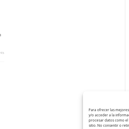
a
ts
Para ofrecer las mejore
y/o acceder a la informa
procesar datos como el 
sitio. No consentir o ret