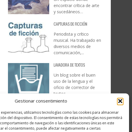
encontrar crítica de arte
y sucedáneos…
CAPTURAS DE FICCIÓN
Periodista y crítico
musical. Ha trabajado en
diversos medios de
comunicación,...
LAVADORA DE TEXTOS
Un blog sobre el buen
uso de la lengua y el
oficio de corrector de
textos…
Gestionar consentimiento
DESIREE MARTÍN
s experiencias, utilizamos tecnologías como las cookies para almacenar
…la realidad, es que cada
ción del dispositivo. El consentimiento de estas tecnologías nos permitirá
día es más complicado
comportamiento de navegación o las identificaciones únicas en este
realizar esos temas…
irar el consentimiento, puede afectar negativamente a ciertas