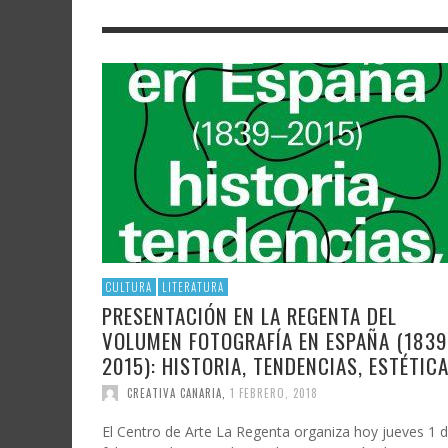
LITERATURA
ASTRONOMÍA
SANTA
FAMTÀ
UNIVERSIDAD
TECNOLOGÍA
SEMAN
SOLAR
ARTE 
GAST
AUDIOVISUAL
POLÍTICA CIENTÍFICA
LIBRE
CRE
POLÍTICA CULTURAL
MATEMÁTICAS, FÍSICA Y QUÍMICA
CRE
FOTOGRAFÍA Y ARTES PLÁSTICAS
CIENCIAS SOCIALES
SAMIR DELGADO
CULTURA
LITERATURA
PRESENTACIÓN EN LA REGENTA DEL
VOLUMEN FOTOGRAFÍA EN ESPAÑA (1839
2015): HISTORIA, TENDENCIAS, ESTÉTIC
CREATIVA CANARIA
,
1 FEBRERO, 2018
El Centro de Arte La Regenta organiza hoy jueves 1 