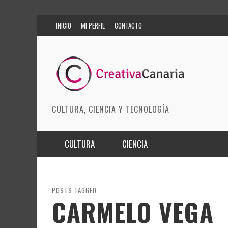
INICIO
MI PERFIL
CONTACTO
CULTURA, CIENCIA Y TECNOLOGÍA
CULTURA
CIENCIA
MÚSICA
BIOMEDICINA
ARTES ESCÉNICAS
INNOVACIÓN
POSTS TAGGED
CARMELO VEGA
MODA
CIENCIAS DE LA TIERRA