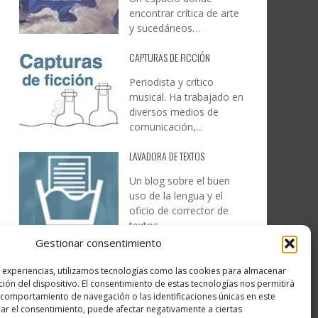
encontrar crítica de arte
y sucedáneos…
CAPTURAS DE FICCIÓN
Periodista y crítico
musical. Ha trabajado en
diversos medios de
comunicación,...
LAVADORA DE TEXTOS
Un blog sobre el buen
uso de la lengua y el
oficio de corrector de
textos…
Gestionar consentimiento
DESIREE MARTÍN
s experiencias, utilizamos tecnologías como las cookies para almacenar
…la realidad, es que cada
ción del dispositivo. El consentimiento de estas tecnologías nos permitirá
día es más complicado
comportamiento de navegación o las identificaciones únicas en este
realizar esos temas…
irar el consentimiento, puede afectar negativamente a ciertas