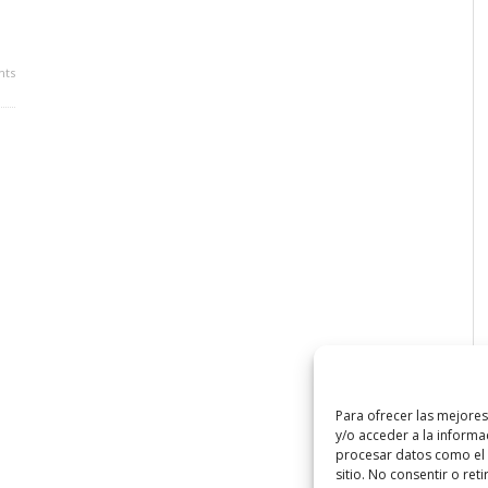
ts
Para ofrecer las mejore
y/o acceder a la informa
procesar datos como el 
sitio. No consentir o ret