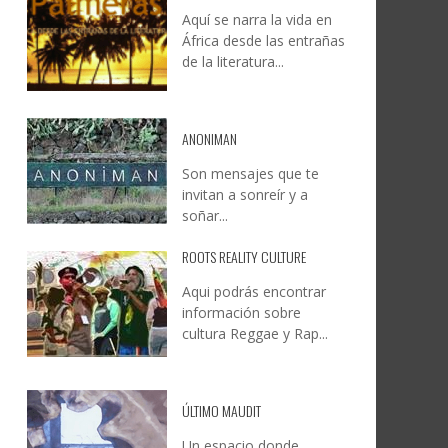
Aquí se narra la vida en
DOCANARIAS CONVOCA A
JESÚS RODRÍGUEZ FALCÓN:
África desde las entrañas
O A
UYE
INSTITUCIONES A REFLEXIONAR
NATURALEZA, CAMINO Y
de la literatura...
LE Y
S
SOBRE LA INTERNACIONALIZACIÓN
FOTOGRAFÍA
DEL CINE DE REALIDAD
LEONCIO GONZÁLEZ
,
9 JUNIO, 2026
26
6
CREATIVA CANARIA
,
6 AGOSTO, 2026
ANONIMAN
Son mensajes que te
invitan a sonreír y a
soñar...
ROOTS REALITY CULTURE
Aqui podrás encontrar
información sobre
cultura Reggae y Rap...
ÚLTIMO MAUDIT
Un espacio donde